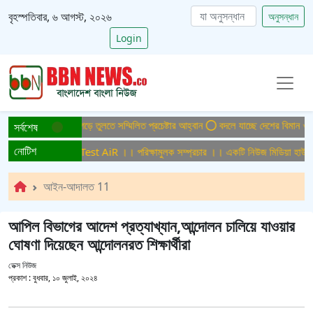
বৃহস্পতিবার, ৬ আগস্ট, ২০২৬
অনুসন্ধান
Login
িসমুক্ত বাংলাদেশ গড়ে তুলতে সম্মিলিত প্রচেষ্টার আহ্বান
বদলে যাচ্ছে দেশের বিমান ও পর্যট
সর্বশেষ
নোটিশ
মুলক সম্প্রচার ।। Test AiR ।। পরিক্ষামুলক সম্প্রচার ।। একটি নিউজ মিডিয়া হাউজের 
আইন-আদালত 11
আপিল বিভাগের আদেশ প্রত্যাখ্যান,আন্দোলন চালিয়ে যাওয়ার
ঘোষণা দিয়েছেন আন্দোলনরত শিক্ষার্থীরা
ডেক্স নিউজ
প্রকাশ :
বুধবার, ১০ জুলাই, ২০২৪