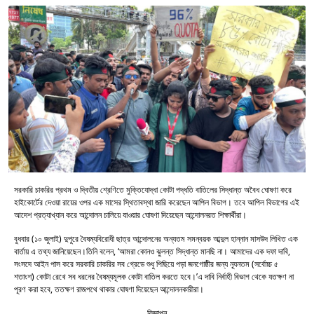
সরকারি চাকরির প্রথম ও দ্বিতীয় শ্রেণিতে মুক্তিযোদ্ধা কোটা পদ্ধতি বাতিলের সিদ্ধান্ত অবৈধ ঘোষণা করে
হাইকোর্টের দেওয়া রায়ের ওপর এক মাসের স্থিতাবস্থা জারি করেছেন আপিল বিভাগ। তবে আপিল বিভাগের এই
আদেশ প্রত্যাখ্যান করে আন্দোলন চালিয়ে যাওয়ার ঘোষণা দিয়েছেন আন্দোলনরত শিক্ষার্থীরা।
বুধবার (১০ জুলাই) দুপুরে বৈষম্যবিরোধী ছাত্র আন্দোলনের অন্যতম সমন্বয়ক আব্দুল হান্নান মাসউদ লিখিত এক
বার্তায় এ তথ্য জানিয়েছেন।তিনি বলেন, ‘আমরা কোনও ঝুলন্ত সিদ্ধান্ত মানছি না। আমাদের এক দফা দাবি,
সংসদে আইন পাস করে সরকারি চাকরির সব গ্রেডে শুধু পিছিয়ে পড়া জনগোষ্ঠীর জন্য ন্যূনতম (সর্বোচ্চ ৫
শতাংশ) কোটা রেখে সব ধরনের বৈষম্যমূলক কোটা বাতিল করতে হবে।’এ দাবি নির্বাহী বিভাগ থেকে যতক্ষণ না
পূরণ করা হবে, ততক্ষণ রাজপথে থাকার ঘোষণা দিয়েছেন আন্দোলনকারীরা।
বিজ্ঞাপন