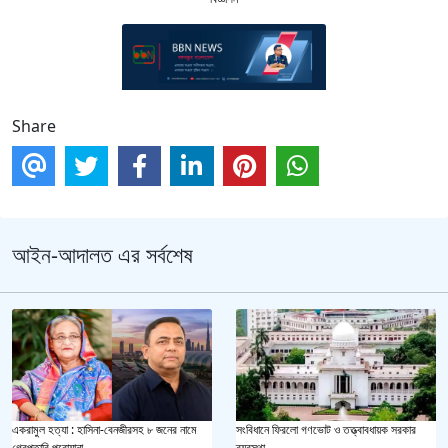
Share
আইন-আদালত এর সর্বশেষ
একরামুল হত্যা : হাসিনা-বেনজীরসহ ৮ জনের নামে
সংবিধানে ফিরলো গণভোট ও তত্ত্বাবধায়ক সরকার
গ্রেপ্তারি পরোয়ানা
ব্যবস্থা