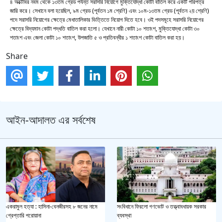
৪ অক্টোবর নবম থেকে ১৩তম গ্রেড পর্যন্ত সরাসরি নিয়োগে মুক্তিযোদ্ধা কোটা বাতিল করে একটি পরিপত্র
জারি করে। সেখানে বলা হয়েছিল, ৯ম গ্রেড (পূর্বতন ১ম শ্রেণি) এবং ১০ম-১৩তম গ্রেড (পূর্বতন ২য় শ্রেণি)
পদে সরাসরি নিয়োগের ক্ষেত্রে মেধাতালিকার ভিত্তিতে নিয়োগ দিতে হবে। ওই পদসমূহে সরাসরি নিয়োগের
ক্ষেত্রে বিদ্যমান কোটা পদ্ধতি বাতিল করা হলো। যেখানে নারী কোটা ১০ শতাংশ, মুক্তিযোদ্ধা কোটা ৩০
শতাংশ এবং জেলা কোটা ১০ শতাংশ, উপজাতি ৫ ও প্রতিবন্ধীর ১ শতাংশ কোটা বাতিল করা হয়।
Share
আইন-আদালত এর সর্বশেষ
একরামুল হত্যা : হাসিনা-বেনজীরসহ ৮ জনের নামে
সংবিধানে ফিরলো গণভোট ও তত্ত্বাবধায়ক সরকার
গ্রেপ্তারি পরোয়ানা
ব্যবস্থা